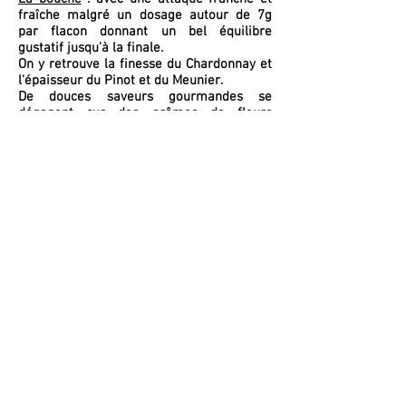
fraîche malgré un dosage autour de 7g
par flacon donnant un bel équilibre
gustatif jusqu'à la finale.
On y retrouve la finesse du Chardonnay et
l'épaisseur du Pinot et du Meunier.
De douces saveurs gourmandes se
dégagent sur des arômes de fleurs
séchées et d'agrumes.
La finale est belle et longue rappelant
toutes les qualités aromatiques
rencontrées dans la dégustation, avec une
touche citronnée intense.
Champagne d'apéritif entre amis, de tête à
tête, un champagne de tous les instants,
pouvant accompagner des mets tels que
le bar, le rouget, la langouste, les huîtres
en gelée, le lapin de garenne aux girolles,
les poulardes ...